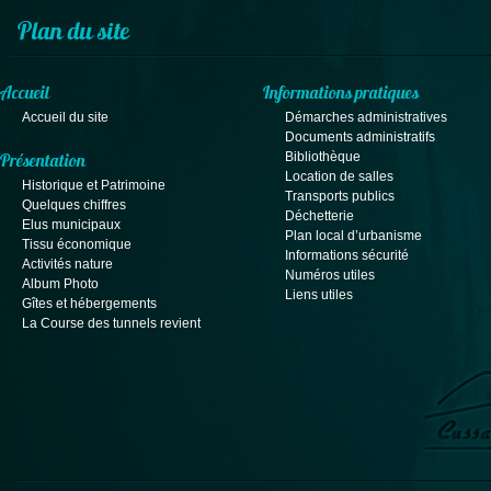
Plan du site
Accueil
Informations pratiques
Accueil du site
Démarches administratives
Documents administratifs
Bibliothèque
Présentation
Location de salles
Historique et Patrimoine
Transports publics
Quelques chiffres
Déchetterie
Elus municipaux
Plan local d’urbanisme
Tissu économique
Informations sécurité
Activités nature
Numéros utiles
Album Photo
Liens utiles
Gîtes et hébergements
La Course des tunnels revient