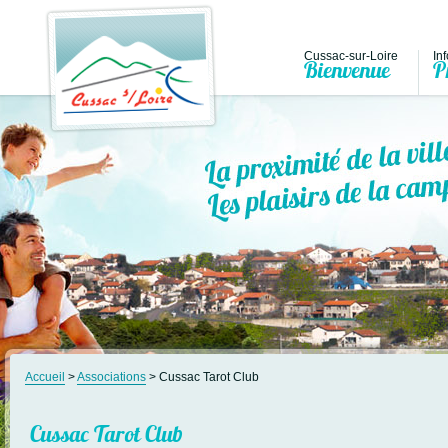
Cussac-sur-Loire
In
Bienvenue
P
Accueil
>
Associations
> Cussac Tarot Club
Cussac Tarot Club