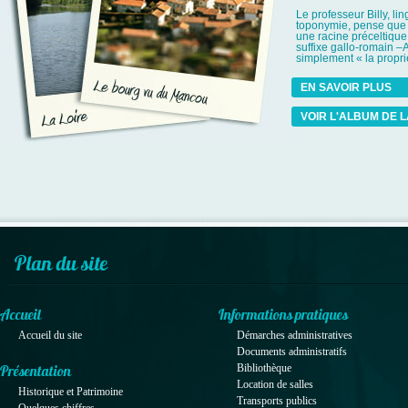
Le professeur Billy, lin
toponymie, pense que 
une racine préceltique
suffixe gallo-romain –A
simplement « la proprié
EN SAVOIR PLUS
VOIR L'ALBUM DE
Plan du site
Accueil
Informations pratiques
Accueil du site
Démarches administratives
Documents administratifs
Bibliothèque
Présentation
Location de salles
Historique et Patrimoine
Transports publics