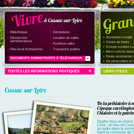
Bibliothèque
Déchetterie
Co
Assistante sociale
Démarches
Location de salles
JUIN
Jeu
administratives
25
Centre de loisirs
Numéros utiles
App
Groupe scolaire Lo
2026
du 
Plan local d'urbanisme
Transports publics
Micro-crèche inte
Relais assistantes 
DOCUMENTS ADMINISTRATIFS À TÉLÉCHARGER
Vie périscolaire et 
TOUTES LES INFORMATIONS PRATIQUES
LIENS UTILES
Cussac sur Loire
De la préhistoire à 
l'époque carolingien
l'histoire et le patr
Quatre lieux au moins
Loire : un lieu-dit Cu
un autre dans la comm
dans la commune de St