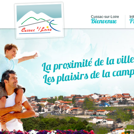
Cussac-sur-Loire
In
Bienvenue
P